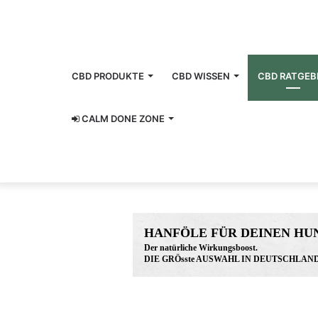
CBD PRODUKTE
CBD WISSEN
CBD RATGEB
CALM DONE ZONE
www.hunreys.de