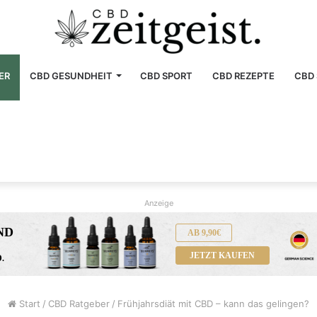
ER
CBD GESUNDHEIT
CBD SPORT
CBD REZEPTE
CBD 
Anzeige
AB 9,90€
JETZT KAUFEN
Start
/
CBD Ratgeber
/
Frühjahrsdiät mit CBD – kann das gelingen?