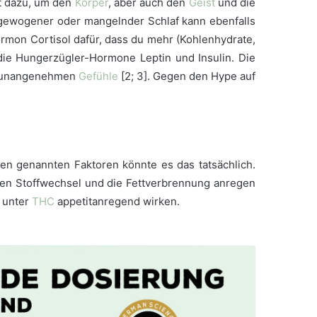
rt dazu, um den
Körper
, aber auch den
Geist
und die
ewogener oder mangelnder Schlaf kann ebenfalls
ormon Cortisol dafür, dass du mehr (Kohlenhydrate,
ie Hungerzügler-Hormone Leptin und Insulin. Die
ie unangenehmen
Gefühle
[2; 3]. Gegen den Hype auf
n genannten Faktoren könnte es das tatsächlich.
en Stoffwechsel und die Fettverbrennung anregen
e unter
THC
appetitanregend wirken.