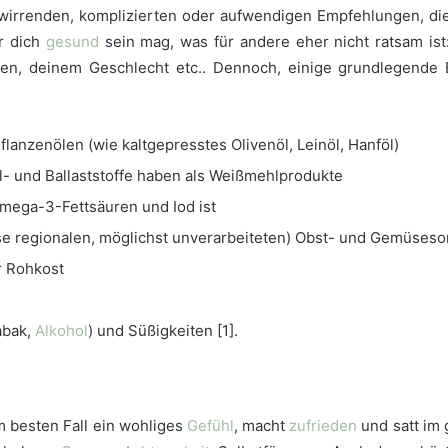
erwirrenden, komplizierten oder aufwendigen Empfehlungen, di
r dich
gesund
sein mag, was für andere eher nicht ratsam ist:
n, deinem Geschlecht etc.. Dennoch, einige grundlegende B
lanzenölen (wie kaltgepresstes Olivenöl, Leinöl, Hanföl)
l- und Ballaststoffe haben als Weißmehlprodukte
 Omega-3-Fettsäuren und Iod ist
weise regionalen, möglichst unverarbeiteten) Obst- und Gemüses
r Rohkost
abak,
Alkohol
) und Süßigkeiten [1].
im besten Fall ein wohliges
Gefühl
, macht
zufrieden
und satt im 