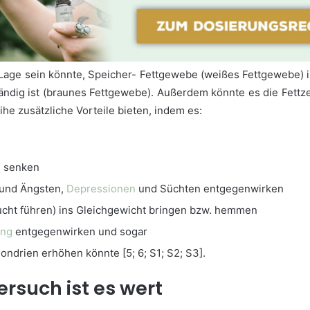
er Lage sein könnte, Speicher- Fettgewebe (weißes Fettgewebe)
ndig ist (braunes Fettgewebe). Außerdem könnte es die Fettz
e zusätzliche Vorteile bieten, indem es:
l senken
 und Ängsten,
Depressionen
und Süchten entgegenwirken
sucht führen) ins Gleichgewicht bringen bzw. hemmen
ung
entgegenwirken und sogar
ndrien erhöhen könnte [5; 6; S1; S2; S3].
rsuch ist es wert