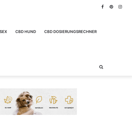
Facebook
Pinterest
Inst
SEX
CBD HUND
CBD DOSIERUNGSRECHNER
Suchen