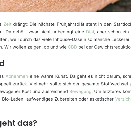
ie
Zeit
drängt: Die nächste Frühjahrsdiät steht in den Startl
n. Da gehört zwar nicht unbedingt eine
Diät
, aber schon ein
alten, weil durch das viele Inhouse-Dasein so manche Leckerei
en. Wir wollen zeigen, ob und wie
CBD
bei der Gewichtsreduktio
nd
ges
Abnehmen
eine wahre Kunst. Da geht es nicht darum, schn
doppelt zurück. Vielmehr sollte sich der gesamte Stoffwechse
sgewogener Kost und ausreichend
Bewegung
. Um letzteres ko
 in Bio-Läden, aufwendiges Zubereiten oder asketischer
Verzich
geht das?