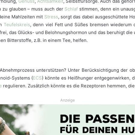
rholung,
Genuss
,
Achtsamkeit
, Selbstfürsorge. Auch das gehö
m zu glauben – muss auch der
Schlaf
stimmen, denn ein unausg
deine Mahlzeiten mit
Stress
, sorgt das dabei ausgeschüttete H
in
Teufelskreis
, denn viel Fett und Süßes bremsen wiederum d
frei, das Glücks- und Belohnungshormon und das beruhigt d
n Bitterstoffe, z.B. in einem Tee, helfen.
 Abnehmprozess unterstützen? Unter Berücksichtigung der obe
noid-Systems (
ECS
) könnte es Heißhunger entgegenwirken, d
e
regulieren. Zusätzlich könnte es die Rezeptoren hemmen, di
Anzeige