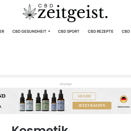
ER
CBD GESUNDHEIT
CBD SPORT
CBD REZEPTE
CBD 
Anzeige
ND
AB 9,90€
JETZT KAUFEN
.
Kosmetik