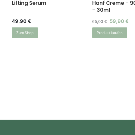
Lifting Serum
Hanf Creme – 9
– 30ml
49,90
€
59,90
€
65,00
€
Zum Shop
Produkt kaufen
n.
x.
is
is