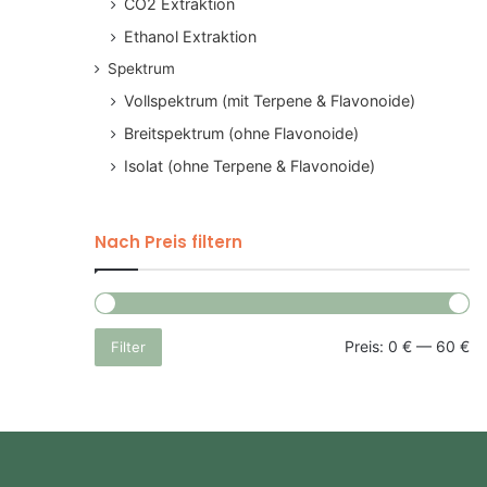
CO2 Extraktion
Ethanol Extraktion
Spektrum
Vollspektrum (mit Terpene & Flavonoide)
Breitspektrum (ohne Flavonoide)
Isolat (ohne Terpene & Flavonoide)
Nach Preis filtern
Mi
Ma
Preis:
0 €
—
60 €
Filter
Pre
Pre