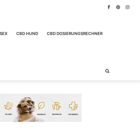
Facebook
Pinterest
Inst
SEX
CBD HUND
CBD DOSIERUNGSRECHNER
Suchen