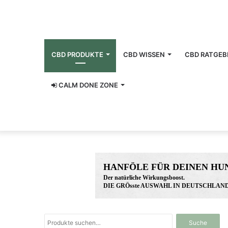
CBD PRODUKTE
CBD WISSEN
CBD RATGEB
CALM DONE ZONE
HANFÖLE FÜR DEINEN HU
Der natürliche Wirkungsboost.
DIE GRÖsste AUSWAHL IN DEUTSCHLAND
www.hunreys.de
Suche
Suche
nach: