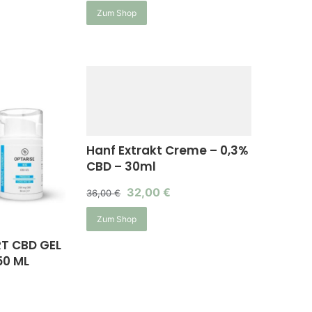
Zum Shop
Hanf Extrakt Creme – 0,3%
CBD – 30ml
32,00
€
36,00
€
Zum Shop
T CBD GEL
50 ML