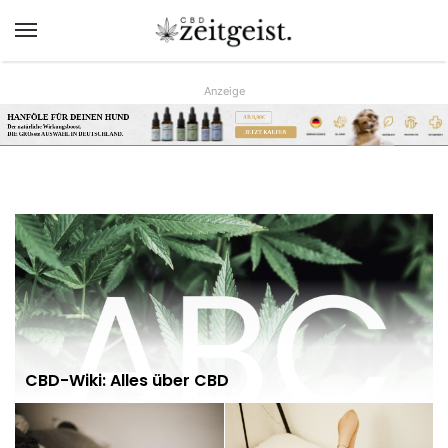
Menü
Anzeige
HANFÖLE FÜR DEINEN HUND
AB 9,90€
Der natürliche Wirkungsboost.
JETZT KAUFEN
DIE GRÖsste AUSWAHL IN DEUTSCHLAND.
www.hunreys.de
?
CBD-Wiki: Alles über CBD