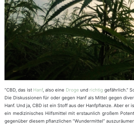
“CBD, das ist
Hanf
, also eine
Droge
und
richtig
gefährlich.” 
Die Diskussionen für oder gegen Hanf als Mittel gegen dive
Hanf. Und ja, CBD ist ein Stoff aus der Hanfpflanze. Aber er 
ein medizinisches Hilfsmittel mit erstaunlich großem Potent
gegenüber diesem pflanzlichen “Wundermittel” auszuräume