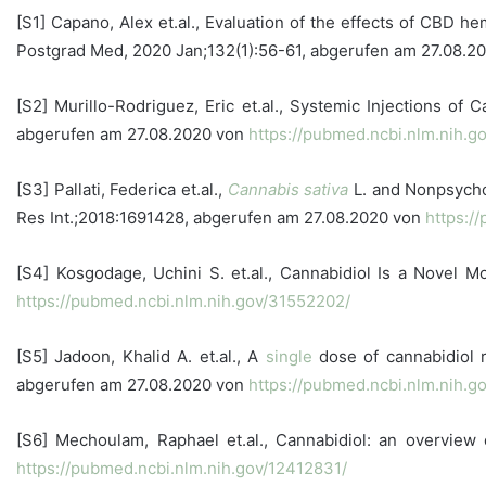
[S1] Capano, Alex et.al., Evaluation of the effects of CBD he
Postgrad Med, 2020 Jan;132(1):56-61, abgerufen am 27.08.2
[S2] Murillo-Rodriguez, Eric et.al., Systemic Injections o
abgerufen am 27.08.2020 von
https://pubmed.ncbi.nlm.nih.g
[S3] Pallati, Federica et.al.,
Cannabis sativa
L. and Nonpsycho
Res Int.;2018:1691428, abgerufen am 27.08.2020 von
https:/
[S4] Kosgodage, Uchini S. et.al., Cannabidiol Is a Novel M
https://pubmed.ncbi.nlm.nih.gov/31552202/
[S5] Jadoon, Khalid A. et.al., A
single
dose of cannabidiol r
abgerufen am 27.08.2020 von
https://pubmed.ncbi.nlm.nih.g
[S6] Mechoulam, Raphael et.al., Cannabidiol: an overvie
https://pubmed.ncbi.nlm.nih.gov/12412831/