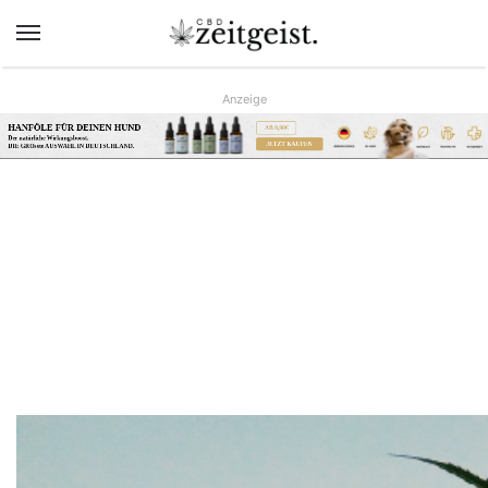
Menü
Anzeige
HANFÖLE FÜR DEINEN HUND
AB 9,90€
Der natürliche Wirkungsboost.
JETZT KAUFEN
DIE GRÖsste AUSWAHL IN DEUTSCHLAND.
www.hunreys.de