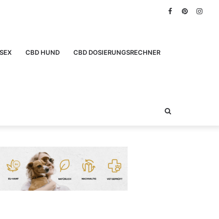
Facebook
Pinterest
Inst
SEX
CBD HUND
CBD DOSIERUNGSRECHNER
Suchen