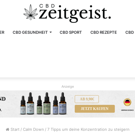
ER
CBD GESUNDHEIT
CBD SPORT
CBD REZEPTE
CBD 
Anzeige
ND
AB 9,90€
JETZT KAUFEN
.
Start
/
Calm Down
/
7 Tipps um deine Konzentration zu steigern