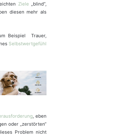
eichten
Ziele
„blind“,
ben diesen mehr als
um Beispiel Trauer,
enes
Selbstwertgefühl
erausforderung
, eben
gen oder „zerstörten“
dieses Problem nicht