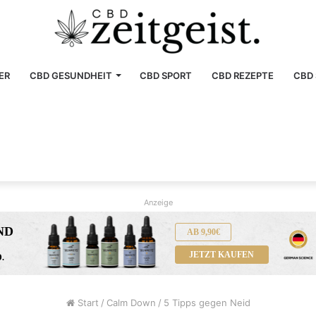
ER
CBD GESUNDHEIT
CBD SPORT
CBD REZEPTE
CBD 
Anzeige
ND
AB 9,90€
JETZT KAUFEN
.
Start
/
Calm Down
/
5 Tipps gegen Neid