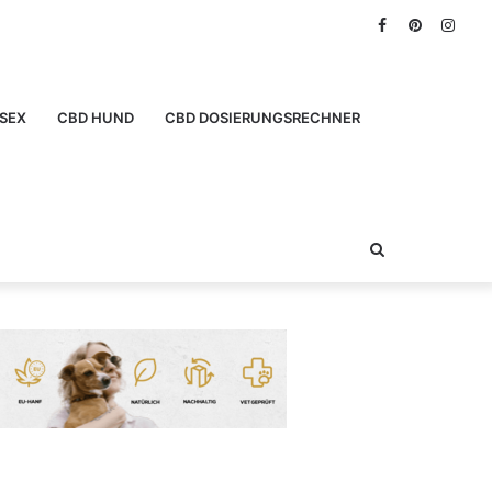
Facebook
Pinterest
Inst
SEX
CBD HUND
CBD DOSIERUNGSRECHNER
Suchen