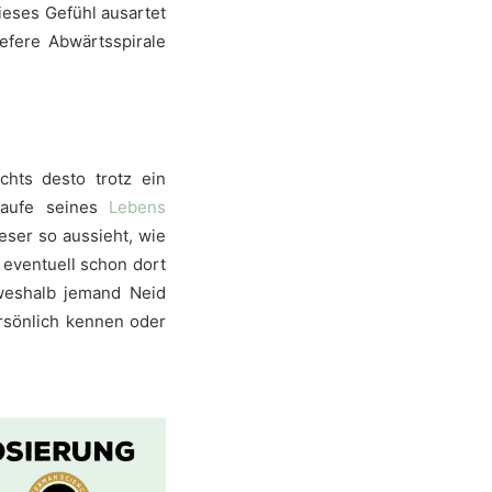
ieses Gefühl ausartet
efere Abwärtsspirale
hts desto trotz ein
Laufe seines
Lebens
eser so aussieht, wie
eventuell schon dort
 weshalb jemand Neid
rsönlich kennen oder