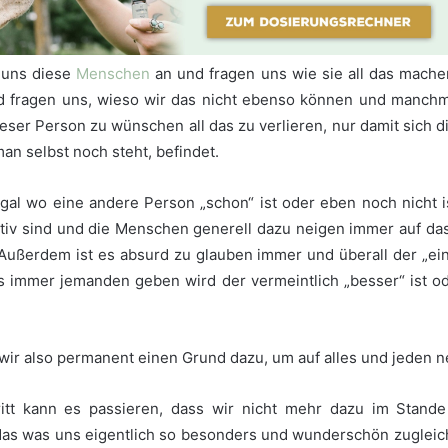
 uns diese
Menschen
an und fragen uns wie sie all das mach
nd fragen uns, wieso wir das nicht ebenso können und manchma
eser Person zu wünschen all das zu verlieren, nur damit sich di
an selbst noch steht, befindet.
egal wo eine andere Person „schon“ ist oder eben noch nicht i
ktiv sind und die Menschen generell dazu neigen immer auf da
Außerdem ist es absurd zu glauben immer und überall der „ein
es immer jemanden geben wird der vermeintlich „besser“ ist o
 wir also permanent einen Grund dazu, um auf alles und jeden ne
ritt kann es passieren, dass wir nicht mehr dazu im Stand
o das was uns eigentlich so besonders und wunderschön zuglei