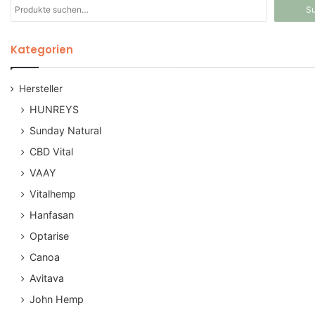
Suche
S
nach:
Kategorien
Hersteller
HUNREYS
Sunday Natural
CBD Vital
VAAY
Vitalhemp
Hanfasan
Optarise
Canoa
Avitava
John Hemp