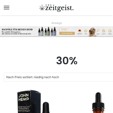
Menü
Anzeige
HANFÖLE FÜR DEINEN HUND
AB 9,90€
Der natürliche Wirkungsboost.
JETZT KAUFEN
DIE GRÖsste AUSWAHL IN DEUTSCHLAND.
www.hunreys.de
30%