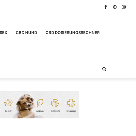
Facebook
Pinterest
Inst
SEX
CBD HUND
CBD DOSIERUNGSRECHNER
Suchen