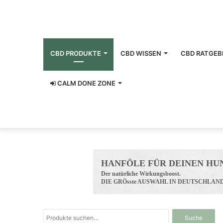
CBD PRODUKTE
CBD WISSEN
CBD RATGEB
CALM DONE ZONE
www.hunreys.de
Suche
Suche
nach: