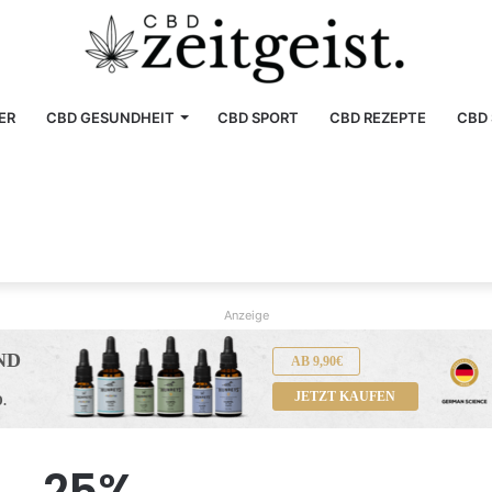
ER
CBD GESUNDHEIT
CBD SPORT
CBD REZEPTE
CBD 
Anzeige
AB 9,90€
JETZT KAUFEN
25%