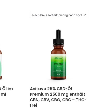
 Öl im
Avitava 25% CBD-Öl
 ml
Premium 2500 mg enthält
CBN, CBV, CBG, CBC – THC-
frei