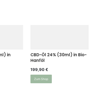
l) in
CBD-Öl 24% (30ml) in Bio-
Hanföl
199,90
€
Zum Shop