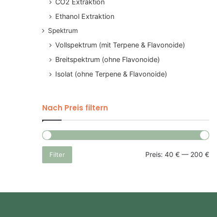
CO2 Extraktion
Ethanol Extraktion
Spektrum
Vollspektrum (mit Terpene & Flavonoide)
Breitspektrum (ohne Flavonoide)
Isolat (ohne Terpene & Flavonoide)
Nach Preis filtern
Mi
Ma
Preis:
40 €
—
200 €
Filter
Pre
Pre