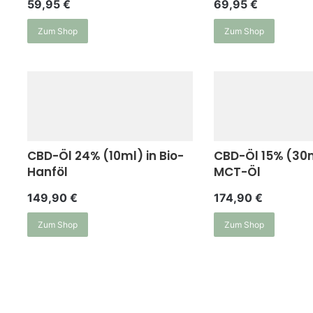
59,95
€
69,95
€
Zum Shop
Zum Shop
CBD-Öl 24% (10ml) in Bio-
CBD-Öl 15% (30m
Hanföl
MCT-Öl
149,90
€
174,90
€
Zum Shop
Zum Shop