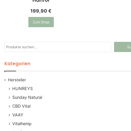
199,90
€
Zum Shop
Suche
S
nach:
Kategorien
Hersteller
HUNREYS
Sunday Natural
CBD Vital
VAAY
Vitalhemp