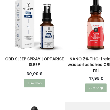
CBD SLEEP SPRAY | OPTARISE
NANO 2% THC-frei
SLEEP
wasserlösliches CB
ml
39,90
€
47,95
€
Zum Shop
Zum Shop