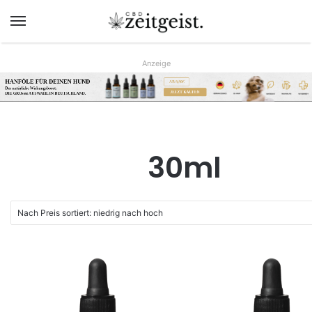
Menü
Anzeige
HANFÖLE FÜR DEINEN HUND
AB 9,90€
Der natürliche Wirkungsboost.
JETZT KAUFEN
DIE GRÖsste AUSWAHL IN DEUTSCHLAND.
www.hunreys.de
30ml