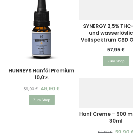
SYNERGY 2,5% THC-
und wasserlösli
Vollspektrum CBD Ö
57,95
€
Zum Shop
HUNREYS Hanföl Premium
10,0%
49,90
€
59,90
€
Zum Shop
Hanf Creme – 900 m
30ml
59,90
65,00
€