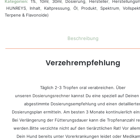
Kategorien:
1%
,
10ml
,
30ml
,
Dosierung
,
Hersteller
,
Herstellungs
HUNREYS
,
Inhalt
,
Kaltpressung
,
Öl
,
Produkt
,
Spektrum
,
Vollspek
Terpene & Flavonoide)
Beschreibung
Verzehrempfehlung
Täglich 2-3 Tropfen oral verabreichen. Über
unseren
Dosierungsrechner
kannst Du eine speziell auf Deine
abgestimmte Dosierungsempfehlung und einen detaillierte
Dosierungsplan ermitteln. Am besten 3 Monate kontinuierlich ein
Bei Verlängerung der Fütterungsdauer kann die Tropfenanzahl re
werden.Bitte verzichte nicht auf den tierärztlichen Rat! Vor all
Dein Hund bereits unter Vorerkrankungen leidet oder Medika