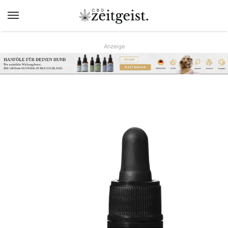
Menü
Anzeige
AB 9,90€
www.hunreys.de
JETZT KAUFEN