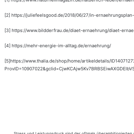
[2] https://juliefeelsgood.de/2018/06/27/in-ernaehrungsplan-
[3] https://www.bildderfrau.de/diaet-ernaehrung/diaet-ern
[4] https://mehr-energie-im-alltag.de/ernaehrung/
[5]https://www.thalia.de/shop/home/artikeldetails/ID14
ProvID=10907022&gclid=CjwKCAjw5Kv7BRBSEiwAXGDElbV
Stress und Leistungsdruck sind der oftmals überambitionierten u