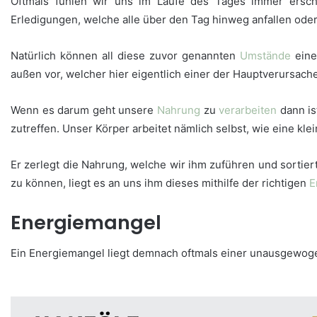
Oftmals fühlen wir uns im Laufe des Tages immer ersch
Erledigungen, welche alle über den Tag hinweg anfallen o
Natürlich können all diese zuvor genannten
Umstände
eine
außen vor, welcher hier eigentlich einer der Hauptverursac
Wenn es darum geht unsere
Nahrung
zu
verarbeiten
dann is
zutreffen. Unser Körper arbeitet nämlich selbst, wie eine kle
Er zerlegt die Nahrung, welche wir ihm zuführen und sortier
zu können, liegt es an uns ihm dieses mithilfe der richtigen
E
Energiemangel
Ein Energiemangel liegt demnach oftmals einer unausgewo