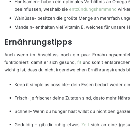
Hanfsamen- haben ein optimales Verhältnis an Omega 6 
beeinflussen, weshalb sie
entzündungshemmend
wirken
Walnüsse- besitzen die größte Menge an mehrfach ung
Mandeln- enthalten viel Vitamin E, welches für unsere H
Ernährungstipps
Auch wenn im Anschluss noch ein paar Ernährungsempfehl
funktioniert, damit er sich gesund,
fit
und somit entsprechend
wichtig ist, dass du nicht irgendwelchen Ernährungstrends b
Keep it simple as possible- dein Essen bedarf weder e
Frisch- je frischer deine Zutaten sind, desto mehr Nähr
Schnell- Wenn du hunger hast willst du nicht den ganze
Geduldig – gib dir ruhig etwas
Zeit
sich an eine (ges