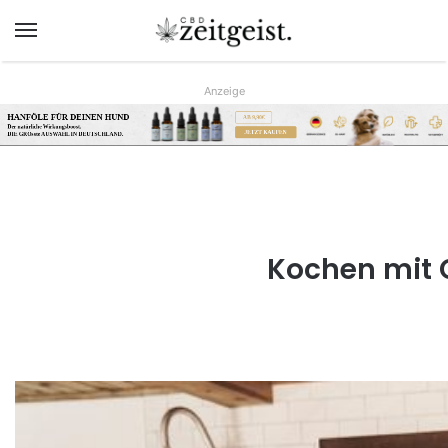
Menü
Anzeige
HANFÖLE FÜR DEINEN HUND
AB 9,90€
Der natürliche Wirkungsboost.
JETZT KAUFEN
DIE GRÖsste AUSWAHL IN DEUTSCHLAND.
www.hunreys.de
Kochen mit 