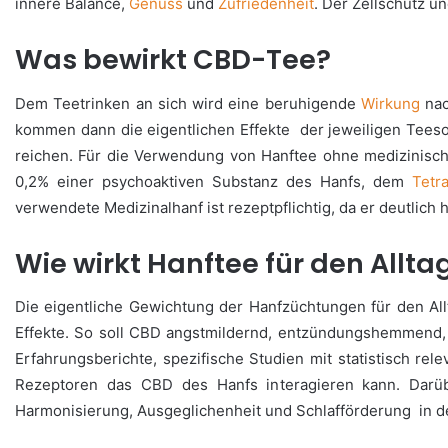
innere Balance,
Genuss
und
Zufriedenheit
. Der Zellschutz 
Was bewirkt CBD-Tee?
Dem Teetrinken an sich wird eine beruhigende
Wirkung
nac
kommen dann die eigentlichen Effekte der jeweiligen Tees
reichen. Für die Verwendung von Hanftee ohne medizinische
0,2% einer psychoaktiven Substanz des Hanfs, dem
Tetr
verwendete Medizinalhanf ist rezeptpflichtig, da er deutlic
Wie wirkt Hanftee für den Allt
Die eigentliche Gewichtung der Hanfzüchtungen für den A
Effekte. So soll CBD angstmildernd, entzündungshemmend
Erfahrungsberichte, spezifische Studien mit statistisch r
Rezeptoren das CBD des Hanfs interagieren kann. Darüb
Harmonisierung, Ausgeglichenheit und Schlafförderung in d