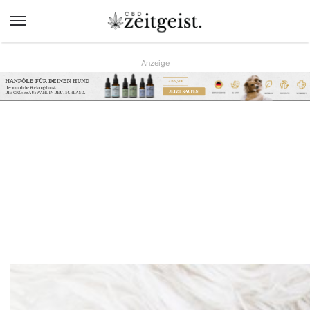
Menü
Anzeige
AB 9,90€
www.hunreys.de
JETZT KAUFEN