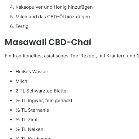
Kakaopulver und Honig hinzufügen
Milch und das CBD-Öl hinzufügen
Fertig
Masawali CBD-Chai
Ein traditionelles, asiatisches Tee-Rezept, mit Kräutern und
Heißes Wasser
Milch
2 TL Schwarztee Blätter
½ TL Ingwer, fein gehackt
½ TL Sternanis
½ TL Zimt
½ TL Nelken
½ TL Kardamom