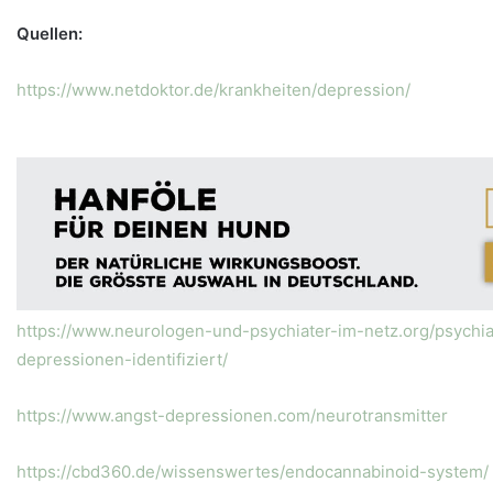
Quellen:
https://www.netdoktor.de/krankheiten/depression/
https://www.neurologen-und-psychiater-im-netz.org/psychi
depressionen-identifiziert/
https://www.angst-depressionen.com/neurotransmitter
https://cbd360.de/wissenswertes/endocannabinoid-system/