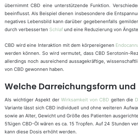
übernimmt CBD eine unterstützende Funktion. Verschiede
beeinflusst. Als Beispiel dienen insbesondere die Entspannu
negatives Lebensbild kann darüber gegebenenfalls gemilder
durch verbesserten
Schlaf
und eine Reduzierung von Ängste
CBD wird eine Interaktion mit dem körpereigenen
Endocann
werden können. So wird vermutet, dass CBD Serotonin-Reze
allerdings noch ausreichend aussagekräftige, wissenschaftli
von CBD gewonnen haben.
Welche Darreichungsform und 
Als wichtiger Aspekt der
Wirksamkeit von CBD
gelten die
D
Variante lässt sich CBD individuell und ohne weiteren Aufwa
sowie an Alter, Gewicht und Größe des Patienten ausgerich
5%igen CBD-Öl wären es ca. 15 Tropfen. Auf 24 Stunden vert
kann diese Dosis erhöht werden.