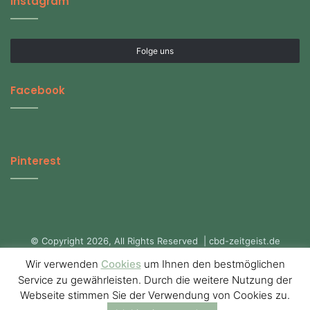
Instagram
Folge uns
Facebook
Pinterest
© Copyright 2026, All Rights Reserved | cbd-zeitgeist.de
Startseite CBD-Zeitgeist.de
Über uns
Datenschutzerklärung
Wir verwenden
Cookies
um Ihnen den bestmöglichen
Service zu gewährleisten. Durch die weitere Nutzung der
Impressum
Webseite stimmen Sie der Verwendung von Cookies zu.
Facebook
Pinterest
Instagram