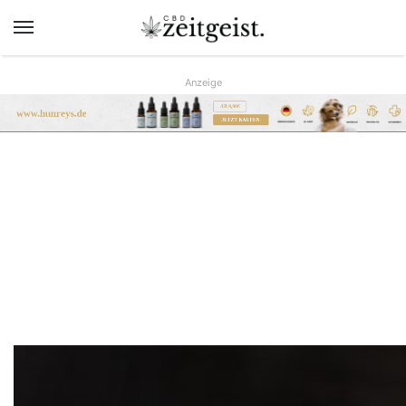
Menü
Anzeige
AB 9,90€
www.hunreys.de
JETZT KAUFEN