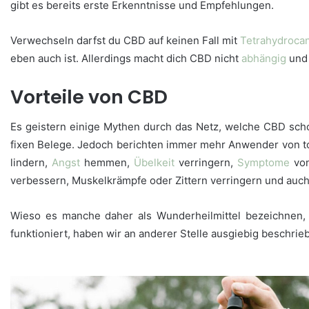
gibt es bereits erste Erkenntnisse und Empfehlungen.
Verwechseln darfst du CBD auf keinen Fall mit
Tetrahydroca
eben auch ist. Allerdings macht dich CBD nicht
abhängig
und 
Vorteile von CB
D
Es geistern einige Mythen durch das Netz, welche CBD sch
fixen Belege. Jedoch berichten immer mehr Anwender von to
lindern,
Angst
hemmen,
Übelkeit
verringern,
Symptome
vo
verbessern, Muskelkrämpfe oder Zittern verringern und auc
Wieso es manche daher als Wunderheilmittel bezeichnen, i
funktioniert, haben wir an anderer Stelle ausgiebig beschrie