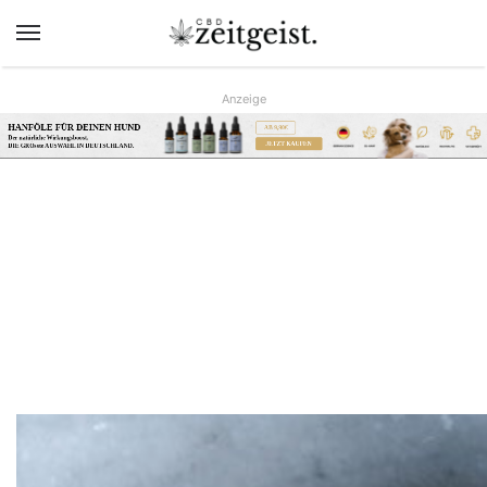
Menü
Anzeige
HANFÖLE FÜR DEINEN HUND
AB 9,90€
Der natürliche Wirkungsboost.
JETZT KAUFEN
DIE GRÖsste AUSWAHL IN DEUTSCHLAND.
www.hunreys.de