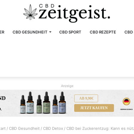
ER
CBD GESUNDHEIT
CBD SPORT
CBD REZEPTE
CBD 
Anzeige
ND
AB 9,90€
JETZT KAUFEN
.
art
/
CBD Gesundheit
/
CBD Detox
/
CBD bei Zuckerentzug: Kann es nüt