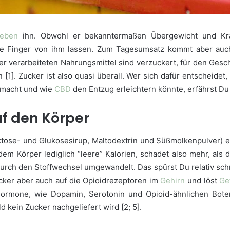
ieben
ihn. Obwohl er bekanntermaßen Übergewicht und Kra
die Finger von ihm lassen. Zum Tagesumsatz kommt aber auc
ler verarbeiteten Nahrungsmittel sind verzuckert, für den Gesc
[1]. Zucker ist also quasi überall. Wer sich dafür entscheide
macht und wie
CBD
den Entzug erleichtern könnte, erfährst Du
uf den Körper
tose- und Glukosesirup, Maltodextrin und Süßmolkenpulver) e
 dem Körper lediglich “leere” Kalorien, schadet also mehr, als d
 durch den Stoffwechsel umgewandelt. Das spürst Du relativ s
ucker aber auch auf die Opioidrezeptoren im
Gehirn
und löst
Ge
Hormone, wie Dopamin, Serotonin und Opioid-ähnlichen Bote
d kein Zucker nachgeliefert wird [2; 5].