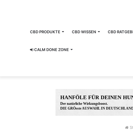
CBD PRODUKTE
CBD WISSEN
CBD RATGEB
CALM DONE ZONE
HANFÖLE FÜR DEINEN HU
Der natürliche Wirkungsboost.
DIE GRÖsste AUSWAHL IN DEUTSCHLAND
www.hunreys.de
St