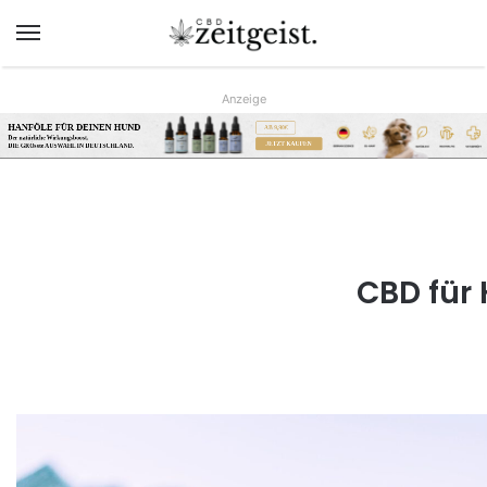
Menü
Anzeige
HANFÖLE FÜR DEINEN HUND
AB 9,90€
Der natürliche Wirkungsboost.
JETZT KAUFEN
DIE GRÖsste AUSWAHL IN DEUTSCHLAND.
www.hunreys.de
CBD für