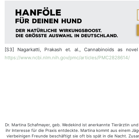
[S3] Nagarkatti, Prakash et. al., Cannabinoids as no
https://www.ncbi.nlm.nih.gov/pmc/articles/PMC2828614/
Dr. Martina Schafmayer, geb. Wedekind ist anerkannte Tierärztin und
ihr Interesse für die Praxis entdeckte. Martina kommt aus einem Jä
vierbeinigen Freunde beschäftigt sie oft bis spät in die Nacht. Z