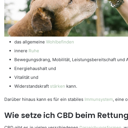
das allgemeine
Wohlbefinden
innere
Ruhe
Bewegungsdrang, Mobilität, Leistungsbereitschaft und
Energiehaushalt und
Vitalität und
Widerstandskraft
stärken
kann.
Darüber hinaus kann es für ein stabiles
Immunsystem
, eine 
Wie setze ich CBD beim Rettun
CBD gibt es in vielen verschiedenen
Darreichungsformen
, w