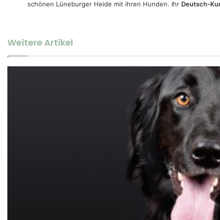
schönen Lüneburger Heide mit ihren Hunden. Ihr
Deutsch-Kur
Weitere Artikel