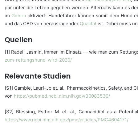
pur unter die Lefzen gegeben werden. Alternativ kann es de
im
Gehirn
aktiviert. Hundeführer können somit dem Hund ei
und das CBD von herausragender
Qualität
ist. Dabei muss u
Quellen
[1] Radel, Jasmin, Immer im Einsatz — wie man zum Rettung
zum-rettungshund-wird-2020/
Relevante Studien
[S1] Gamble, Lauri-Jo et. al., Pharmacokinetics, Safety, and Cl
von
https://pubmed.ncbi.nlm.nih.gov/30083539/
[S2] Blessing, Esther M. et. al., Cannabidiol as a Potent
https://www.ncbi.nlm.nih.gov/pmc/articles/PMC4604171/