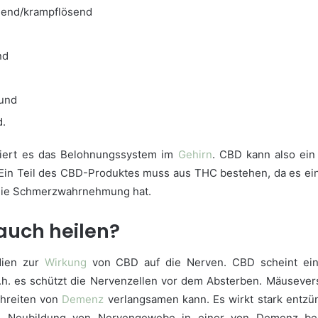
end/krampflösend
nd
 und
d.
viert es das Belohnungssystem im
Gehirn
. CBD kann also ein
Ein Teil des CBD-Produktes muss aus THC bestehen, da es eine
 die Schmerzwahrnehmung hat.
auch heilen?
dien zur
Wirkung
von CBD auf die Nerven. CBD scheint ei
.h. es schützt die Nervenzellen vor dem Absterben. Mäusever
hreiten von
Demenz
verlangsamen kann. Es wirkt stark ent
ie Neubildung von Nervengewebe in einer von Demenz be