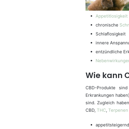
Appetitlosigkeit
chronische
Sch
Schlaflosigkeit
innere Anspann
entzündliche E
Nebenwirkunge
Wie kann C
CBD-Produkte sind
Erkrankungen haben) 
sind. Zugleich habe
CBD,
THC
,
Terpenen
appetitsteigern