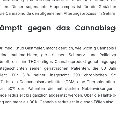
ösen. Dieser sogenannte Hippocampus ist für die Gedächtni
e Cannabinoide den allgemeinen Alterungsprozess im Gehirn z
 kämpft gegen das Cannabisg
Dr. med. Knud Gastmeier, macht deutlich, wie wichtig Cannabis 
eine multimorbiden, geriatrischen Schmerz- und Palliativ
mpft, das ein THC-haltiges Cannabisprodukt genehmigungsp
itsgeschichten seiner geriatrischen Patienten, die 80 Jah
lysiert. Für 31% seiner insgesamt 299 chronischen S
45%) ist ein Cannanabisarzneimittel (CAM) eine Therapieopti
bei 50% der Patienten die mit starken Nebenwirkungen 
de reduziert bis gänzlich abgesetzt werden. Über die Hälfte d
g von mehr als 30%. Cannabis reduziert in diesen Fällen also: