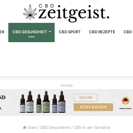
ER
CBD GESUNDHEIT
CBD SPORT
CBD REZEPTE
CBD 
Anzeige
ND
AB 9,90€
JETZT KAUFEN
.
Start
/
CBD Gesundheit
/
CBD in der Geriatrie