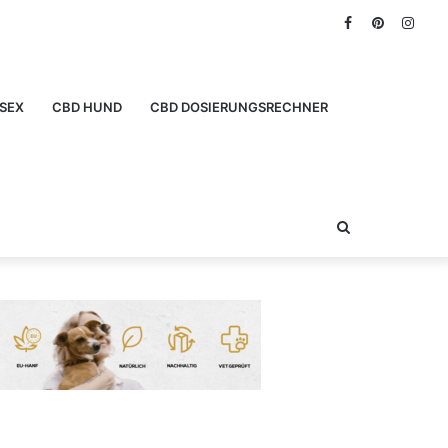
Facebook
Pinterest
Inst
SEX
CBD HUND
CBD DOSIERUNGSRECHNER
Suchen