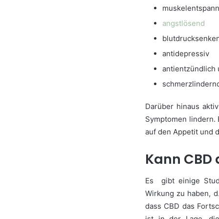
muskelentspann
angstlösend
blutdrucksenke
antidepressiv
antientzündlich
schmerzlindern
Darüber hinaus akti
Symptomen lindern. 
auf den Appetit und
Kann CBD 
Es gibt einige Stu
Wirkung zu haben, d
dass CBD das Fortsc
ist in der Lage, d