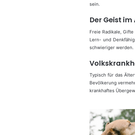
sein.
Der Geist im 
Freie Radikale, Gif
Lern- und Denkfähigk
schwieriger werden. 
Volkskrankh
Typisch für das Älte
Bevölkerung vermehr
krankhaftes Übergewi