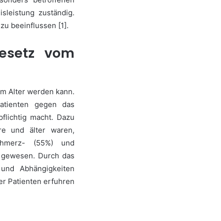
sleistung zuständig.
u beeinflussen [1].
esetz vom
im Alter werden kann.
patienten gegen das
flichtig macht. Dazu
re und älter waren,
chmerz- (55%) und
on gewesen. Durch das
und Abhängigkeiten
er Patienten erfuhren