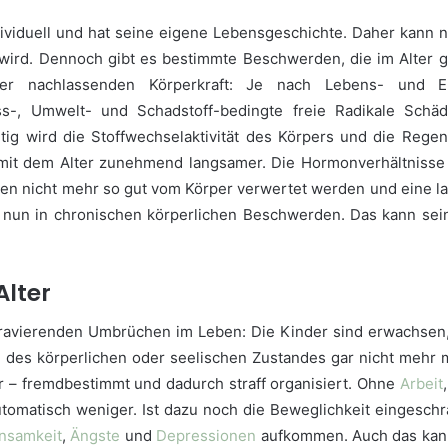
dividuell und hat seine eigene Lebensgeschichte. Daher kann 
 wird. Dennoch gibt es bestimmte Beschwerden, die im Alter g
der nachlassenden Körperkraft: Je nach Lebens- und Er
ess-, Umwelt- und Schadstoff-bedingte freie Radikale Sch
itig wird die Stoffwechselaktivität des Körpers und die Regen
mit dem Alter zunehmend langsamer. Die Hormonverhältniss
nen nicht mehr so gut vom Körper verwertet werden und eine 
 nun in chronischen körperlichen Beschwerden. Das kann sein
Alter
avierenden Umbrüchen im Leben: Die Kinder sind erwachsen,
d des körperlichen oder seelischen Zustandes gar nicht mehr mö
r – fremdbestimmt und dadurch straff organisiert. Ohne
Arbeit
utomatisch weniger. Ist dazu noch die Beweglichkeit eingesch
insamkeit
,
Ängste
und
Depressionen
aufkommen. Auch das kann