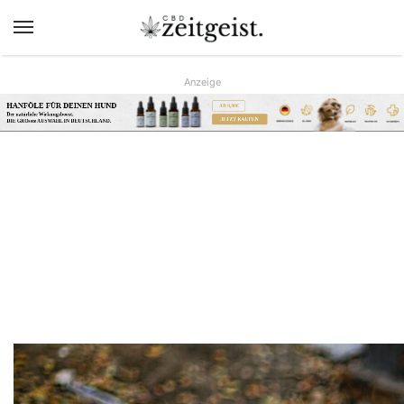
Menü
Anzeige
HANFÖLE FÜR DEINEN HUND
AB 9,90€
Der natürliche Wirkungsboost.
JETZT KAUFEN
DIE GRÖsste AUSWAHL IN DEUTSCHLAND.
www.hunreys.de