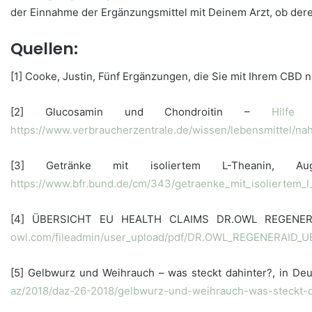
der Einnahme der Ergänzungsmittel mit Deinem Arzt, ob der
Quellen:
[1] Cooke, Justin, Fünf Ergänzungen, die Sie mit Ihrem CBD 
[2] Glucosamin und Chondroitin –
Hilfe
be
https://www.verbraucherzentrale.de/wissen/lebensmittel/n
[3] Getränke mit isoliertem L-Theanin, A
https://www.bfr.bund.de/cm/343/getraenke_mit_isoliertem_l
[4] ÜBERSICHT EU HEALTH CLAIMS DR.OWL REGENERAID
owl.com/fileadmin/user_upload/pdf/DR.OWL_REGENERAID_UEb
[5] Gelbwurz und Weihrauch – was steckt dahinter?, in De
az/2018/daz-26-2018/gelbwurz-und-weihrauch-was-steckt-d