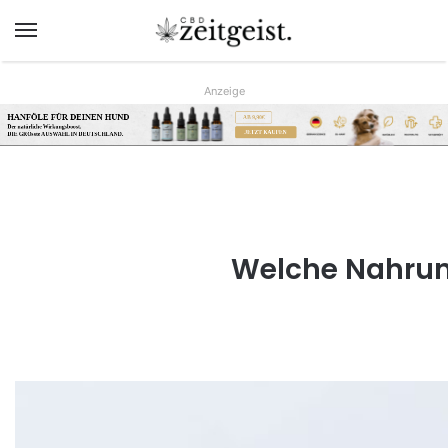
Menü
Anzeige
HANFÖLE FÜR DEINEN HUND
AB 9,90€
Der natürliche Wirkungsboost.
JETZT KAUFEN
DIE GRÖsste AUSWAHL IN DEUTSCHLAND.
www.hunreys.de
Welche Nahrun