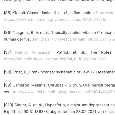
[S5] Kiecolt-Glaser, Janice K. et. al., Inflammation:
Depressio
https://www.ncbi.nlm.nih.gov/pmc/articles/PMC6511978/
[S6] Nusgens, B. V. et.al., Topically applied vitamin C enhan
human dermis,
Juni 2001 in J Invest Dermatol;116(6):853-9,
[S7]
Patrick Aghajanian
, Patrick et. al., The Role
https://onlinelibrary.wiley.com/doi/full/10.1002/jbmr.2709
[S8] Ernst, E., Frankincense: systematic review, 17. Dezem
[S9] Cameron, Melanie, Chrubasik, Sigrun, Oral herbal thera
von
https://www.ncbi.nlm.nih.gov/pmc/articles/PMC4494689
[S10] Singer, A. et. al., Hyperforin, a major antidepressant 
Exp Ther;290(3):1363-8, abgerufen am 23.02.2021 von
https