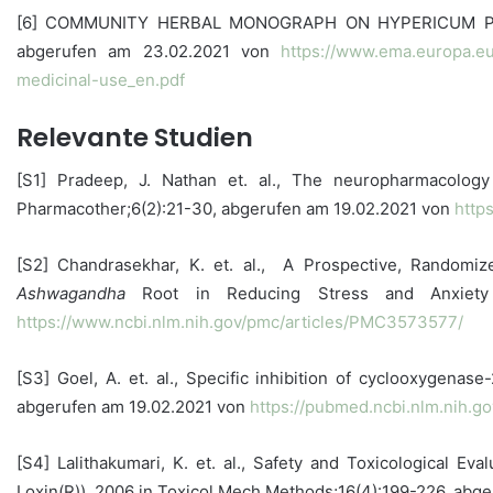
[6] COMMUNITY HERBAL MONOGRAPH ON HYPERICUM PERF
abgerufen am 23.02.2021 von
https://www.ema.europa.eu
medicinal-use_en.pdf
Relevante Studien
[S1] Pradeep, J. Nathan et. al., The neuropharmacology
Pharmacother;6(2):21-30, abgerufen am 19.02.2021 von
http
[S2] Chandrasekhar, K. et. al., A Prospective, Randomiz
Ashwagandha
Root in Reducing Stress and Anxiety 
https://www.ncbi.nlm.nih.gov/pmc/articles/PMC3573577/
[S3] Goel, A. et. al., Specific inhibition of cyclooxygena
abgerufen am 19.02.2021 von
https://pubmed.ncbi.nlm.nih.g
[S4] Lalithakumari, K. et. al., Safety and Toxicological E
Loxin(R)), 2006 in Toxicol Mech Methods;16(4):199-226, abg