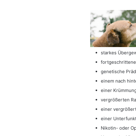
starkes Übergew
fortgeschrittene
genetische Präd
einem nach hint
einer Krümmung
vergrößerten R
einer vergrößer
einer Unterfunk
Nikotin- oder O