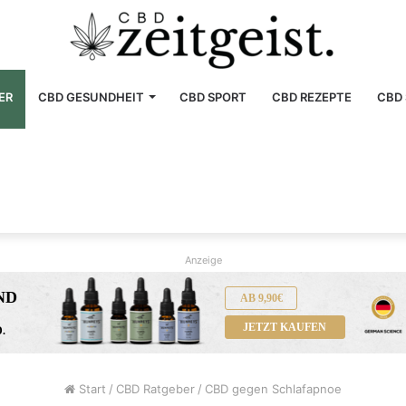
ER
CBD GESUNDHEIT
CBD SPORT
CBD REZEPTE
CBD 
Anzeige
ND
AB 9,90€
JETZT KAUFEN
.
Start
/
CBD Ratgeber
/
CBD gegen Schlafapnoe