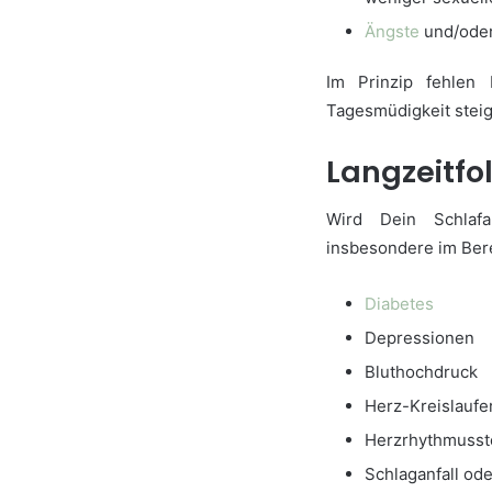
Ängste
und/ode
Im Prinzip fehlen 
Tagesmüdigkeit steig
Langzeitfo
Wird Dein Schlafa
insbesondere im Bere
Diabetes
Depressionen
Bluthochdruck
Herz-Kreislauf
Herzrhythmuss
Schlaganfall ode