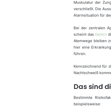
Muskulatur der Zung
verschließt. Die Aus
Alarmsituation für d
Bei der zentralen 
scheint das
Gehirn
di
Atemwege bleiben zw
hier eine Erkrankun
führen.
Kennzeichnend für d
Nachtschweiß kommen
Das sind d
Bestimmte Risikofa
beispielsweise: