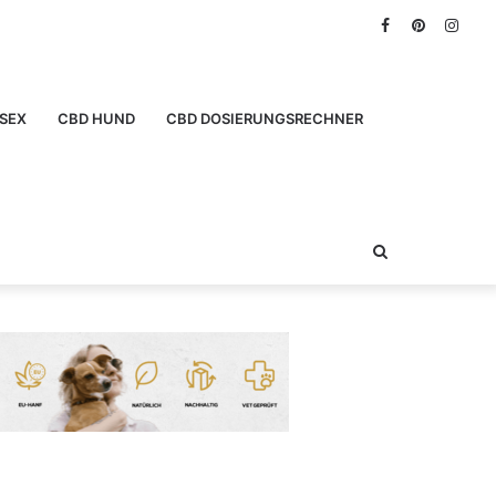
Facebook
Pinterest
Inst
SEX
CBD HUND
CBD DOSIERUNGSRECHNER
Suchen