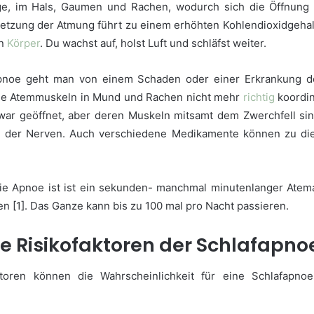
e, im Hals, Gaumen und Rachen, wodurch sich die Öffnung 
setzung der Atmung führt zu einem erhöhten Kohlendioxidgehalt 
en
Körper
. Du wachst auf, holst Luft und schläfst weiter.
Apnoe geht man von einem Schaden oder einer Erkrankung de
e Atemmuskeln in Mund und Rachen nicht mehr
richtig
koordin
ar geöffnet, aber deren Muskeln mitsamt dem Zwerchfell sin
g der Nerven. Auch verschiedene Medikamente können zu di
ie Apnoe ist ist ein sekunden- manchmal minutenlanger Atem
 [1]. Das Ganze kann bis zu 100 mal pro Nacht passieren.
ie Risikofaktoren der Schlafapno
ktoren können die Wahrscheinlichkeit für eine Schlafapno