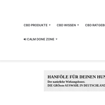
CBD PRODUKTE
CBD WISSEN
CBD RATGEB
CALM DONE ZONE
www.hunreys.de