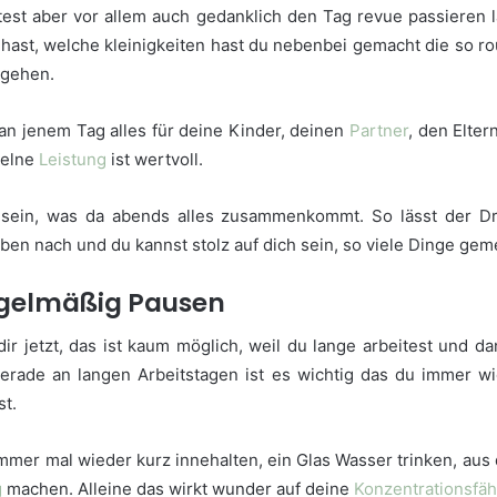
test aber vor allem auch gedanklich den Tag revue passieren
 hast, welche kleinigkeiten hast du nebenbei gemacht die so rou
ergehen.
an jenem Tag alles für deine Kinder, deinen
Partner
, den Elter
zelne
Leistung
ist wertvoll.
 sein, was da abends alles zusammenkommt. So lässt der D
ben nach und du kannst stolz auf dich sein, so viele Dinge gem
egelmäßig Pausen
dir jetzt, das ist kaum möglich, weil du lange arbeitest und d
gerade an langen Arbeitstagen ist es wichtig das du immer w
st.
mmer mal wieder kurz innehalten, ein Glas Wasser trinken, au
g
machen. Alleine das wirkt wunder auf deine
Konzentrationsfäh