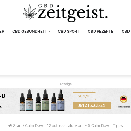
ER
CBD GESUNDHEIT
CBD SPORT
CBD REZEPTE
CBD 
Anzeige
AB 9,90€
JETZT KAUFEN
Start
/
Calm Down
/
Gestresst als Mom – 5 Calm Down Tipps