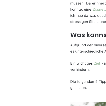
müssen. Da erinner
konnte, eine
Zigaret
ich hab da was deutl
stressigen Situatio
Was kanns
Aufgrund der diverse
es unterschiedliche 
Ein wichtiges
Ziel
kan
verhindern.
Die folgenden 5 Tipp
gestalten.