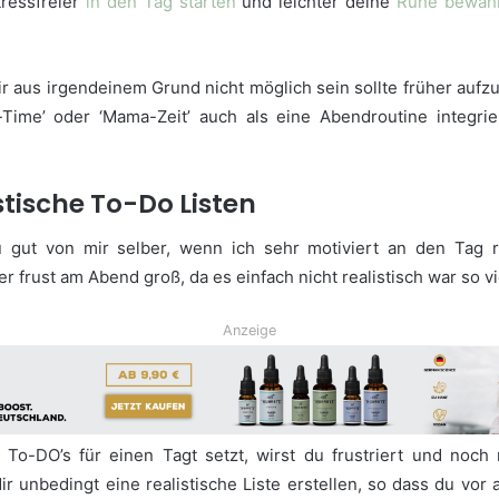
tressfreier
in den Tag starten
und leichter deine
Ruhe bewah
ir aus irgendeinem Grund nicht möglich sein sollte früher aufz
e-Time’ oder ‘Mama-Zeit’ auch als eine Abendroutine integrie
istische To-Do Listen
 gut von mir selber, wenn ich sehr motiviert an den Tag 
r frust am Abend groß, da es einfach nicht realistisch war so v
Anzeige
 To-DO’s für einen Tagt setzt, wirst du frustriert und noch 
dir unbedingt eine realistische Liste erstellen, so dass du vo