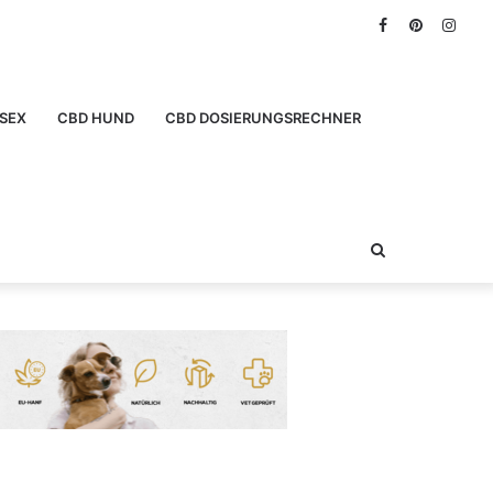
Facebook
Pinterest
Inst
SEX
CBD HUND
CBD DOSIERUNGSRECHNER
Suchen