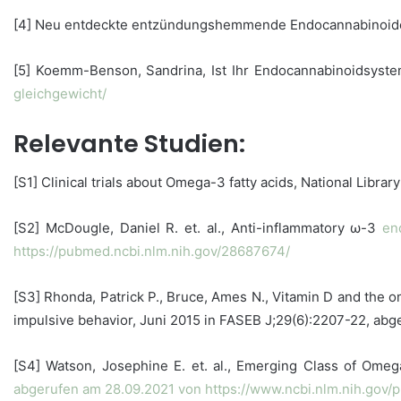
[4] Neu entdeckte entzündungshemmende Endocannabinoide, 
[5] Koemm-Benson, Sandrina, Ist Ihr Endocannabinoidsyste
gleichgewicht/
Relevante Studien:
[S1] Clinical trials about Omega-3 fatty acids, National Libr
[S2] McDougle, Daniel R. et. al., Anti-inflammatory ω-3
en
https://pubmed.ncbi.nlm.nih.gov/28687674/
[S3] Rhonda, Patrick P., Bruce, Ames N., Vitamin D and the o
impulsive behavior, Juni 2015 in FASEB J;29(6):2207-22, ab
[S4] Watson, Josephine E. et. al., Emerging Class of Ome
abgerufen am 28.09.2021 von
https://www.ncbi.nlm.nih.gov