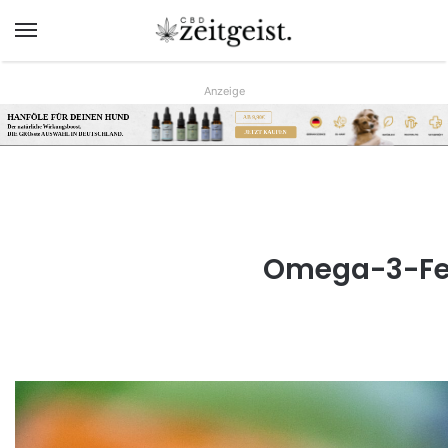
Menü
Anzeige
HANFÖLE FÜR DEINEN HUND
AB 9,90€
Der natürliche Wirkungsboost.
JETZT KAUFEN
DIE GRÖsste AUSWAHL IN DEUTSCHLAND.
www.hunreys.de
Omega-3-Fet