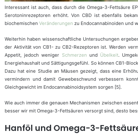
Interessant ist auch, dass durch die Omega-3-Fettsäure E
Serotoninrezeptoren erhöht. Von CBD ist ebenfalls bekan
biochemischen
Veränderungen
zu Endocannabinoiden und wei
Weiterhin haben wissenschaftliche Untersuchungen ergebe
der Aktivität von CB1- zu CB2-Rezeptoren ist. Werden ver
Appetit, jedoch weniger
Schmerzen
und
Übelkeit
. Umgeke
Energiehaushalt und Sättigungsgefühl. So können CB1-Bloc
Dazu hat eine Studie an Mäusen gezeigt, dass eine Erhö
vermindern und damit Gewebeschwund verbessern konnte
Gleichgewicht im Endocannabinoidsystem sorgen [5].
Wie auch immer die genauen Mechanismen zwischen essentiel
besser wir mit Omega-3-Fettsäuren versorgt sind, desto b
Hanföl und Omega-3-Fettsäur