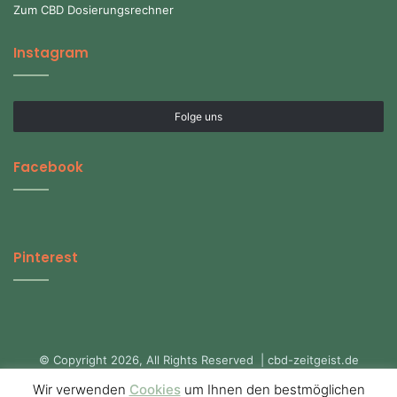
Zum CBD Dosierungsrechner
Instagram
Folge uns
Facebook
Pinterest
© Copyright 2026, All Rights Reserved | cbd-zeitgeist.de
Startseite CBD-Zeitgeist.de
Über uns
Datenschutzerklärung
Wir verwenden
Cookies
um Ihnen den bestmöglichen