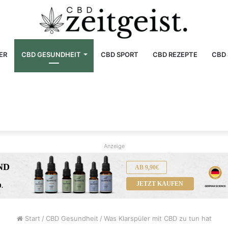
ER
CBD GESUNDHEIT
CBD SPORT
CBD REZEPTE
CBD 
Anzeige
ND
AB 9,90€
JETZT KAUFEN
.
Start
/
CBD Gesundheit
/
Was Klarspüler mit CBD zu tun hat