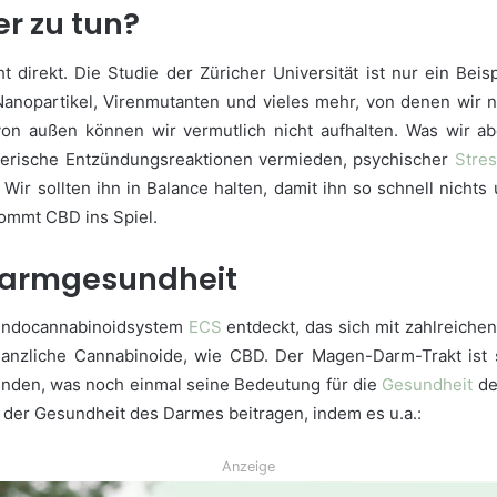
r zu tun?
cht direkt. Die Studie der Züricher Universität ist nur ein Be
, Nanopartikel, Virenmutanten und vieles mehr, von denen wir 
 außen können wir vermutlich nicht aufhalten. Was wir abe
örerische Entzündungsreaktionen vermieden, psychischer
Stre
r sollten ihn in Balance halten, damit ihn so schnell nicht
 kommt CBD ins Spiel.
 Darmgesundheit
 Endocannabinoidsystem
ECS
entdeckt, das sich mit zahlreich
lanzliche Cannabinoide, wie CBD. Der Magen-Darm-Trakt ist
nden, was noch einmal seine Bedeutung für die
Gesundheit
de
 der Gesundheit des Darmes beitragen, indem es u.a.:
Anzeige