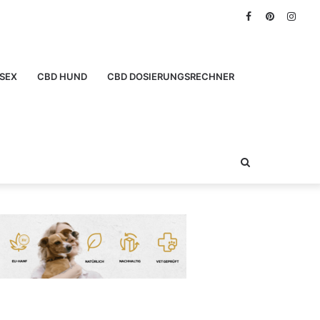
Facebook
Pinterest
Inst
SEX
CBD HUND
CBD DOSIERUNGSRECHNER
Suchen