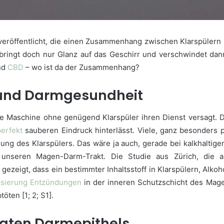
 veröffentlicht, die einen Zusammenhang zwischen Klarspülern 
bringt doch nur Glanz auf das Geschirr und verschwindet dan
und
CBD
– wo ist da der Zusammenhang?
n und Darmgesundheit
ie Maschine ohne genügend Klarspüler ihren Dienst versagt. D
perfekt
sauberen Eindruck hinterlässt. Viele, ganz besonders p
ng des Klarspülers. Das wäre ja auch, gerade bei kalkhaltig
n unseren Magen-Darm-Trakt. Die Studie aus Zürich, die 
ezeigt, dass ein bestimmter Inhaltsstoff in Klarspülern, Alkoho
sierung
Entzündungen
in der inneren Schutzschicht des Mage
ten [1; 2; S1].
igten Darmepithels