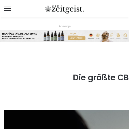
Menü
Anzeige
HANFÖLE FÜR DEINEN HUND
AB 9,90€
Der natürliche Wirkungsboost.
JETZT KAUFEN
DIE GRÖsste AUSWAHL IN DEUTSCHLAND.
www.hunreys.de
Die größte CB