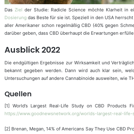
Das
Ziel
der Studie: Radicle Science möchte Klarheit in
Dosierung
das Beste für sie ist. Speziell in den USA herrs
aller Amerikaner schon regelmäßig CBD (40% gegen Schm
darüber geben, dass CBD überhaupt die Erwartungen erfüllen
Ausblick 2022
Die endgültigen Ergebnisse zur Wirksamkeit und Verträglic
bekannt gegeben werden. Dann wird auch klar sein, we
Untersuchungen auf andere Cannabinoide ausweiten, wie 
Quellen
[1] World’s Largest Real-Life Study on CBD Products F
https://www.goodnewsnetwork.org/worlds-largest-real-life-
[2] Brenan, Megan, 14% of Americans Say They Use CBD Prod