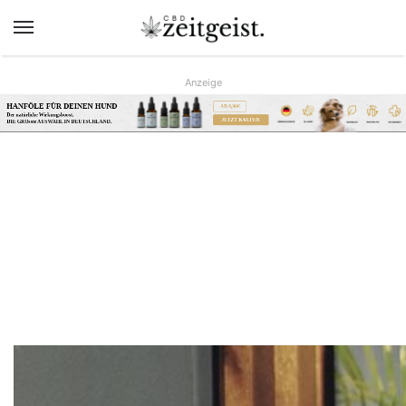
Menü
Anzeige
HANFÖLE FÜR DEINEN HUND
AB 9,90€
Der natürliche Wirkungsboost.
JETZT KAUFEN
DIE GRÖsste AUSWAHL IN DEUTSCHLAND.
www.hunreys.de