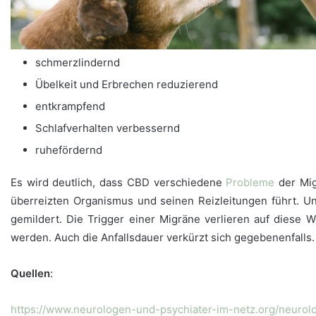
schmerzlindernd
Übelkeit und Erbrechen reduzierend
entkrampfend
Schlafverhalten verbessernd
ruhefördernd
Es wird deutlich, dass CBD verschiedene
Probleme
der Mig
überreizten Organismus und seinen Reizleitungen führt. U
gemildert. Die Trigger einer Migräne verlieren auf diese 
werden. Auch die Anfallsdauer verkürzt sich gegebenenfalls
Quellen
:
https://www.neurologen-und-psychiater-im-netz.org/neurol