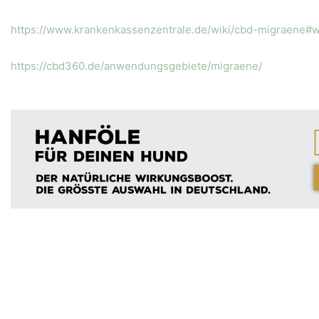
https://www.krankenkassenzentrale.de/wiki/cbd-migraene#
https://cbd360.de/anwendungsgebiete/migraene/