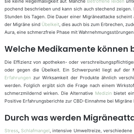
sie keine Regelmäßigkeit auf. Manche
Betroffene
leiden
unte
pochend beschrieben und kann sich auch stechend zeigen. Meis
Stunden bis Tagen. Die Dauer einer Migräneattacke scheint a
der Migräne sind
Übelkeit
, dies auch bis zum Erbrechen, zud
Aura, eine schmerzfreie Phase mit Wahrnehmungsstörungen im
Welche Medikamente können be
Die Effizienz von apotheken- oder verschreibungspflichtig
oder gegen die Übelkeit. Ein Schwerpunkt liegt auf der Mi
Erfahrungen
zur Wirksamkeit der Produkte ähnlich versc
werden. Folglich ergibt sich die Frage nach einem Wirkst
schmerzmildernd wirken. Die Alternative
Medizin
bietet ei
Positive Erfahrungsberichte zur CBD-Einnahme bei Migräne b
Durch was werden Migräneatta
Stress
,
Schlafmangel
, intensive Umweltreize, verschiedene