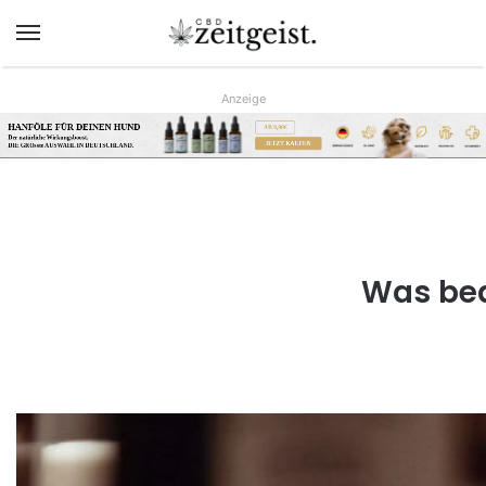
Menü
Anzeige
HANFÖLE FÜR DEINEN HUND
AB 9,90€
Der natürliche Wirkungsboost.
JETZT KAUFEN
DIE GRÖsste AUSWAHL IN DEUTSCHLAND.
www.hunreys.de
Was bed