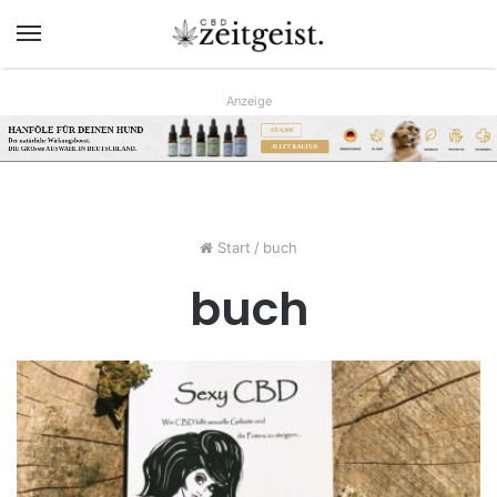
Menü
Anzeige
AB 9,90€
www.hunreys.de
JETZT KAUFEN
Start
/
buch
buch