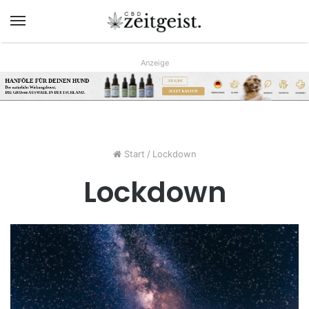
Menü
Anzeige
HANFÖLE FÜR DEINEN HUND
AB 9,90€
Der natürliche Wirkungsboost.
JETZT KAUFEN
DIE GRÖsste AUSWAHL IN DEUTSCHLAND.
www.hunreys.de
Start
/
Lockdown
Lockdown