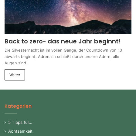
Back to zero- das neue Jahr beginnt!
Die Silvesternacht ist im vollen Gange, der Countdown von 10
abwärts beginnt, Adrenalin schießt durch unsere Adern, alle
Augen sind…
Weiter
Kategorien
5 Tipps für…
Achtsamkeit