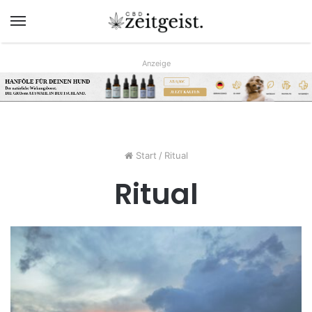
Menü
Anzeige
HANFÖLE FÜR DEINEN HUND
AB 9,90€
Der natürliche Wirkungsboost.
JETZT KAUFEN
DIE GRÖsste AUSWAHL IN DEUTSCHLAND.
www.hunreys.de
Start
/
Ritual
Ritual