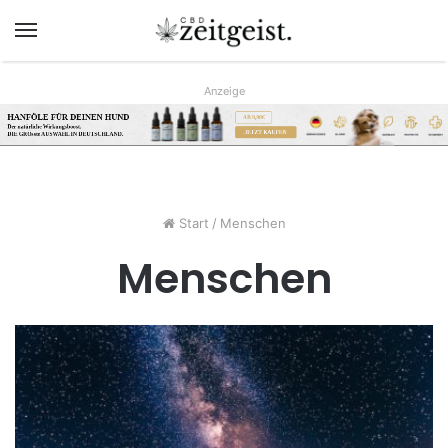
Menü
Anzeige
HANFÖLE FÜR DEINEN HUND
AB 9,90€
Der natürliche Wirkungsboost.
JETZT KAUFEN
DIE GRÖsste AUSWAHL IN DEUTSCHLAND.
www.hunreys.de
Start
/
Menschen
Menschen