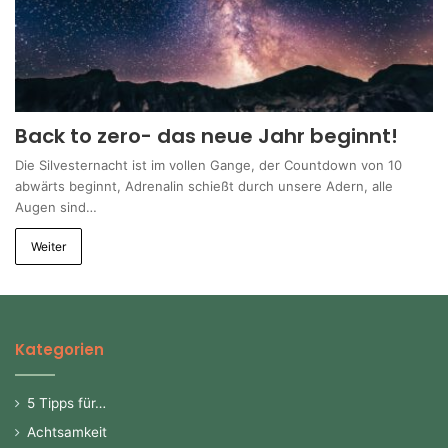
Back to zero- das neue Jahr beginnt!
Die Silvesternacht ist im vollen Gange, der Countdown von 10
abwärts beginnt, Adrenalin schießt durch unsere Adern, alle
Augen sind…
Weiter
Kategorien
5 Tipps für…
Achtsamkeit