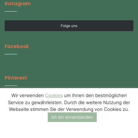
Instagram
Folge uns
Facebook
Pinterest
Wir verwenden
Cookies
um Ihnen den bestmöglichen
Service zu gewährleisten. Durch die weitere Nutzung der
Webseite stimmen Sie der Verwendung von Cookies zu.
© Copyright 2026, All Rights Reserved | cbd-zeitgeist.de
Ich bin einverstanden
Startseite CBD-Zeitgeist.de
Über uns
Datenschutzerklärung
Impressum