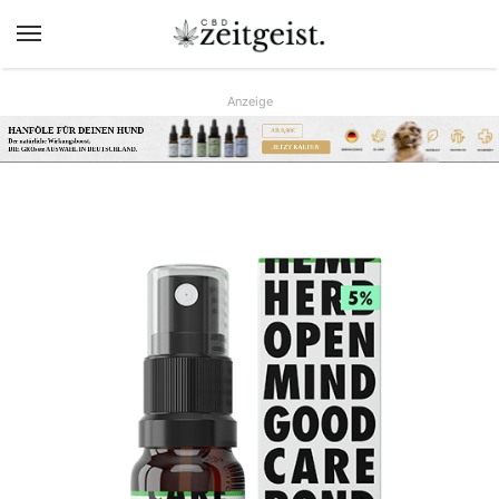
Menü
Anzeige
HANFÖLE FÜR DEINEN HUND
AB 9,90€
Der natürliche Wirkungsboost.
JETZT KAUFEN
DIE GRÖsste AUSWAHL IN DEUTSCHLAND.
www.hunreys.de