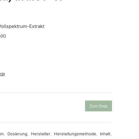
ollspektrum-Extrakt
öl)
tät
Zum Shop
on
,
Dosierung
,
Hersteller
,
Herstellungsmethode
,
Inhalt
,