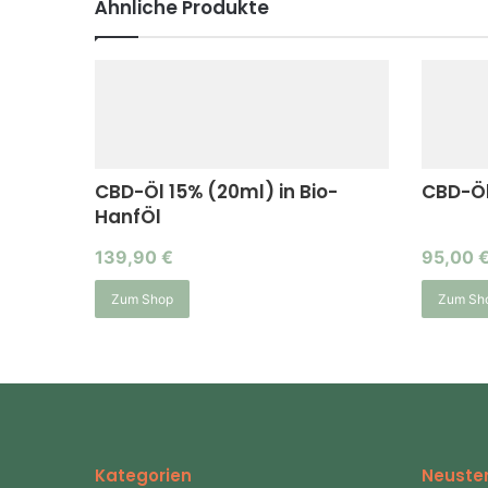
Ähnliche Produkte
CBD-Öl 15% (20ml) in Bio-
CBD-Öl
HanfÖl
139,90
€
95,00
Zum Shop
Zum Sh
Kategorien
Neuster