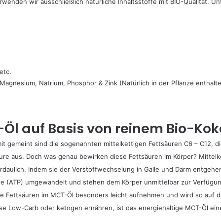
enden wir ausschließlich natürliche Inhaltsstoffe mit BIO-Qualität. Un
etc.
 Magnesium, Natrium, Phosphor & Zink (Natürlich in der Pflanze enthalt
Öl auf Basis von reinem Bio-Kok
it gemeint sind die sogenannten mittelkettigen Fettsäuren C6 – C12, d
ure aus. Doch was genau bewirken diese Fettsäuren im Körper? Mittel
aulich. Indem sie der Verstoffwechselung in Galle und Darm entgehen, 
gie (ATP) umgewandelt und stehen dem Körper unmittelbar zur Verfügun
ie Fettsäuren im MCT-Öl besonders leicht aufnehmen und wird so auf d
eise Low-Carb oder ketogen ernähren, ist das energiehaltige MCT-Öl ei