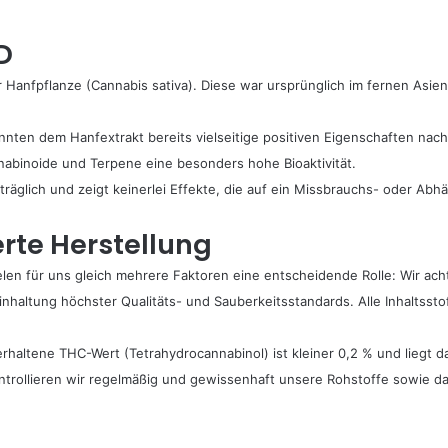
D
er Hanfpflanze (Cannabis sativa). Diese war ursprünglich im fernen Asie
nten dem Hanfextrakt bereits vielseitige positiven Eigenschaften nac
abinoide und Terpene eine besonders hohe Bioaktivität.
räglich und zeigt keinerlei Effekte, die auf ein Missbrauchs- oder Abhä
erte Herstellung
len für uns gleich mehrere Faktoren eine entscheidende Rolle: Wir ach
nhaltung höchster Qualitäts- und Sauberkeitsstandards. Alle Inhalts
n erhaltene THC-Wert (Tetrahydrocannabinol) ist kleiner 0,2 % und liegt
ntrollieren wir regelmäßig und gewissenhaft unsere Rohstoffe sowie d