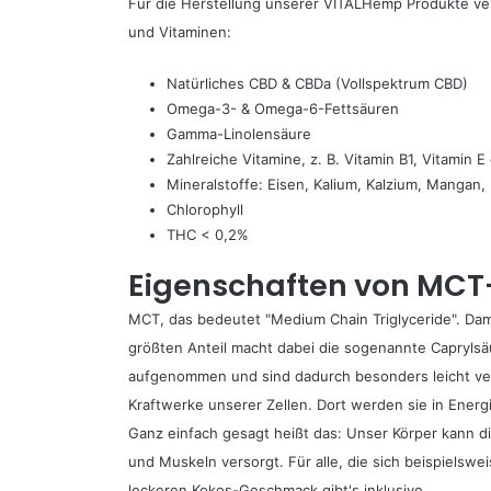
Für die Herstellung unserer VITALHemp Produkte verw
und Vitaminen:
Natürliches CBD & CBDa (Vollspektrum CBD)
Omega-3- & Omega-6-Fettsäuren
Gamma-Linolensäure
Zahlreiche Vitamine, z. B. Vitamin B1, Vitamin E 
Mineralstoffe: Eisen, Kalium, Kalzium, Mangan,
Chlorophyll
THC < 0,2%
Eigenschaften von MCT-
MCT, das bedeutet "Medium Chain Triglyceride". Dam
größten Anteil macht dabei die sogenannte Caprylsä
aufgenommen und sind dadurch besonders leicht verd
Kraftwerke unserer Zellen. Dort werden sie in Ener
Ganz einfach gesagt heißt das: Unser Körper kann d
und Muskeln versorgt. Für alle, die sich beispielsw
leckeren Kokos-Geschmack gibt's inklusive.