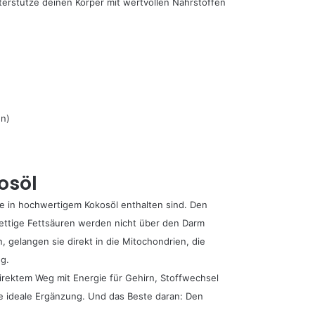
terstütze deinen Körper mit wertvollen Nährstoffen
en)
osöl
ie in hochwertigem Kokosöl enthalten sind. Den
kettige Fettsäuren werden nicht über den Darm
gelangen sie direkt in die Mitochondrien, die
g.
irektem Weg mit Energie für Gehirn, Stoffwechsel
ne ideale Ergänzung. Und das Beste daran: Den