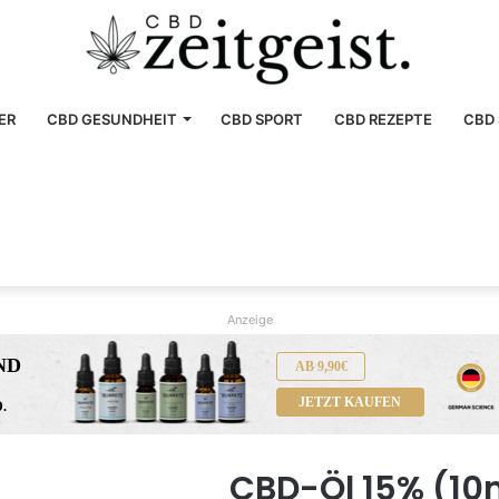
ER
CBD GESUNDHEIT
CBD SPORT
CBD REZEPTE
CBD 
Anzeige
ND
AB 9,90€
JETZT KAUFEN
.
CBD-Öl 15% (10