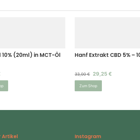
 10% (20ml) in MCT-Öl
Hanf Extrakt CBD 5% – 
€
29,25
€
33,00
€
op
Zum Shop
 Artikel
Instagram