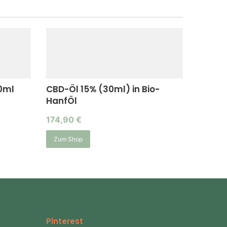
10ml
CBD-Öl 15% (30ml) in Bio-
HanfÖl
174,90
€
Zum Shop
Pinterest