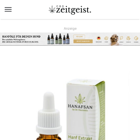
Menü
Anzeige
HANFÖLE FÜR DEINEN HUND
AB 9,90€
Der natürliche Wirkungsboost.
JETZT KAUFEN
DIE GRÖsste AUSWAHL IN DEUTSCHLAND.
www.hunreys.de