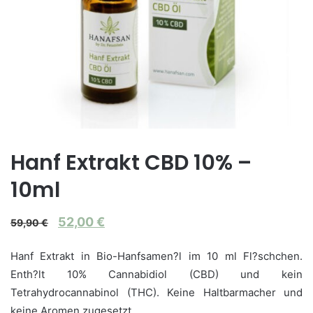
Hanf Extrakt CBD 10% –
10ml
52,00
€
59,90
€
Hanf Extrakt in Bio-Hanfsamen?l im 10 ml Fl?schchen.
Enth?lt 10% Cannabidiol (CBD) und kein
Tetrahydrocannabinol (THC). Keine Haltbarmacher und
keine Aromen zugesetzt.